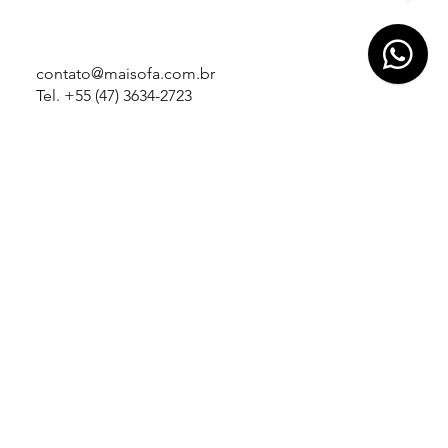
contato@maisofa.com.br
Tel. +55 (47) 3634-2723
Rua Alfredo Liebl, 501
São Bento do Sul / SC - 89.289-410
© 2024 by MAISOFA. Todos os direitos reservados.